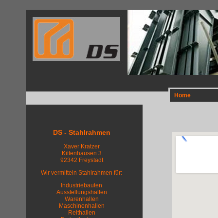
Home
DS - Stahlrahmen
Xaver Kratzer
Kittenhausen 3
92342 Freystadt
Wir vermitteln Stahlrahmen für:
Industriebauten
Ausstellungshallen
Warenhallen
Maschinenhallen
Reithallen